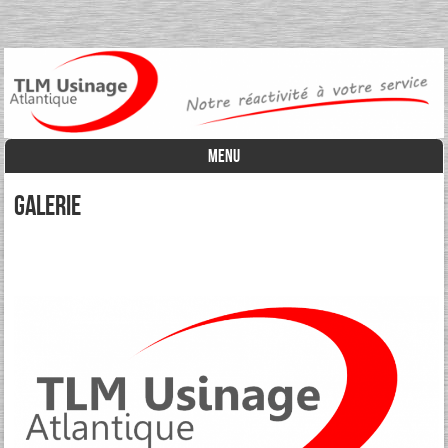
Notre réactivité à votre service
TLM Usinage – Mécanique de
précision
MENU
Skip to content
Galerie